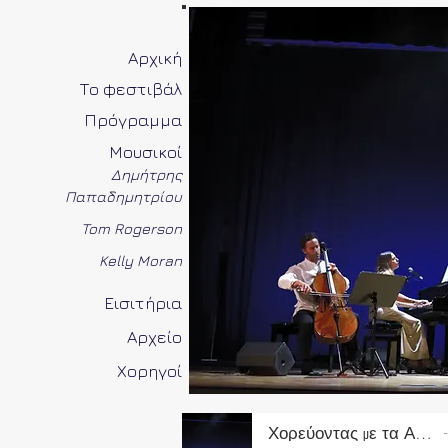
Αρχική
Το φεστιβάλ
Πρόγραμμα
Μουσικοί
Δημήτρης
Παπαδημητρίου
Tom Rogerson
Kelly Moran
Εισιτήρια
Αρχείο
Χορηγοί
Χορεύοντας με τα Αστέρια