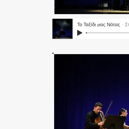
Το Ταξίδι μιας Νότας
Σ