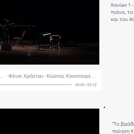
Χανίων 1 
πιάνο, το
και τον A
 του Γυρισμού
Φένια Χρήστου - Κώστας Κουτσουρέλης
00:00 / 03:12
"Το βράδ
ποίηση Κ