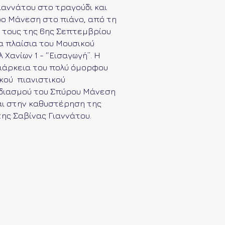
ιαννάτου στο τραγούδι και
ο Μάνεση στο πιάνο, από τη
 τους της 6ης Σεπτεμβρίου
α πλαίσια του Μουσικού
 Χανίων 1 - “Εισαγωγή”. Η
ιάρκεια του πολύ όμορφου
κού πιανιστικού
διασμού του Σπύρου Μάνεση
αι στην καθυστέρηση της
ης Σαβίνας Γιαννάτου.