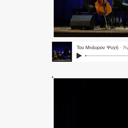
Του Μπάυρον Ψυχή
Ά