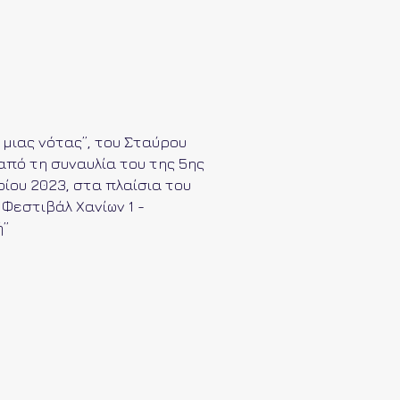
ι μιας νότας”, του Σταύρου
από τη συναυλία του της 5ης
ίου 2023, στα πλαίσια του
Φεστιβάλ Χανίων 1 -
ή”