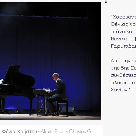
“Χορεύοντ
Φένιας Χρ
πιάνο και 
Bove στο 
Γαρμπιδάκ
Από την ε
της 5ης Σ
συνθέσεις
πλαίσια τ
Χανίων 1 -
Φένια Χρήστου - Alexis Bove - Christos Garmpidakis