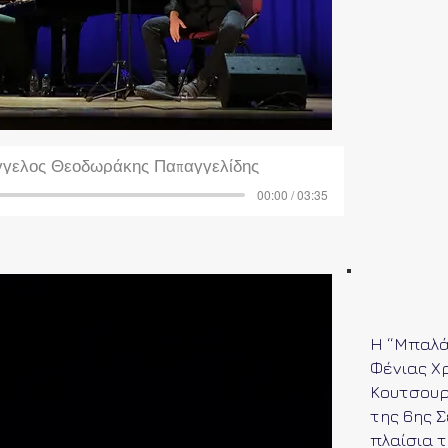
γγελος Θεοδωράκης Παπαγγελίδης
00:00 / 03:35
Η “Μπαλά
Φένιας Χ
Κουτσουρ
της 6ης 
πλαίσια 