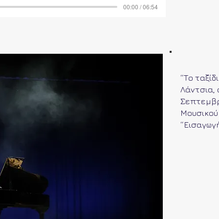
00:00 / 06:54
“Το ταξίδ
Λάντσια, 
Σεπτεμβρ
Μουσικού 
“Εισαγωγ