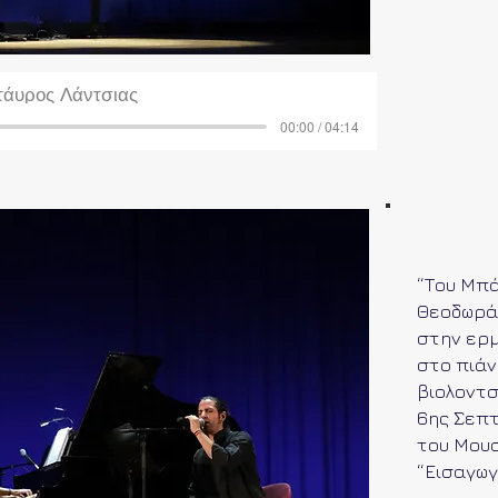
τάυρος Λάντσιας
00:00 / 04:14
“Του Μπά
Θεοδωράκ
στην ερμ
στο πιάν
βιολοντσ
6ης Σεπτ
του Μουσ
“Εισαγωγ