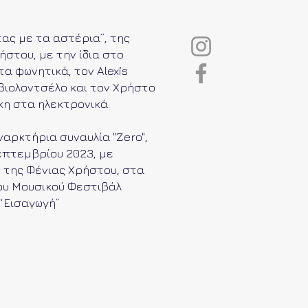
ας με τα αστέρια”, της
ήστου, με την ίδια στο
τα φωνητικά, τον Alexis
βιολοντσέλο και τον Χρήστο
η στα ηλεκτρονικά.
ναρκτήρια συναυλία "Zero",
επτεμβρίου 2023, με
 της Φένιας Χρήστου, στα
ου Μουσικού Φεστιβάλ
 “Εισαγωγή”