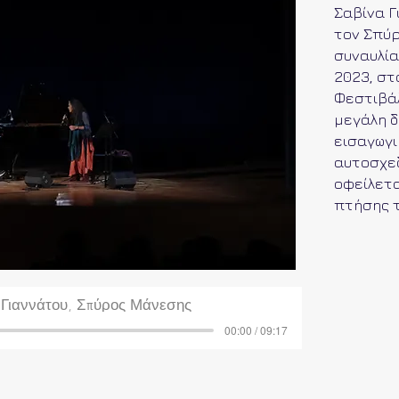
Σαβίνα Γ
τον Σπύρ
συναυλία
2023, στ
Φεστιβάλ
μεγάλη δ
εισαγωγι
αυτοσχε
οφείλετ
πτήσης τ
 Γιαννάτου, Σπύρος Μάνεσης
00:00 / 09:17